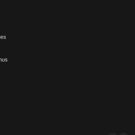
res
nus
d