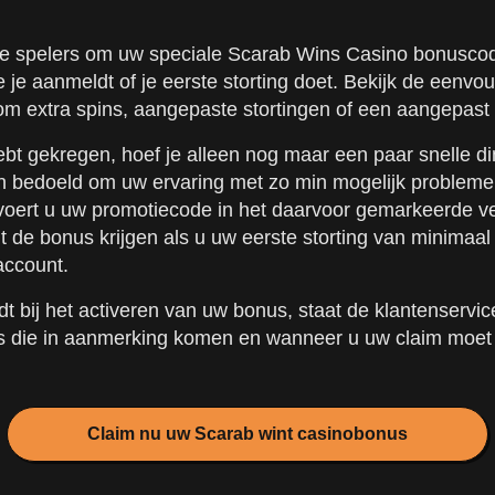
de spelers om uw speciale Scarab Wins Casino bonuscod
 je aanmeldt of je eerste storting doet. Bekijk de eenvo
 om extra spins, aangepaste stortingen of een aangepas
t gekregen, hoef je alleen nog maar een paar snelle di
 en bedoeld om uw ervaring met zo min mogelijk probleme
voert u uw promotiecode in het daarvoor gemarkeerde veld
unt de bonus krijgen als u uw eerste storting van minimaal
account.
dt bij het activeren van uw bonus, staat de klantenservic
s die in aanmerking komen en wanneer u uw claim moet 
Claim nu uw Scarab wint casinobonus