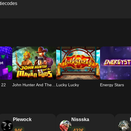
otiecodes
c 22
John Hunter And The Mayan Gods
Lucky Lucky
Energy Stars
Plewock
Nissska
94€
432€