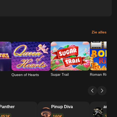
Zie alles
Sugar Trail
Roman Riches
Queen of Hearts
Panther
Pinup Diva
aries4
452€
160€
34€