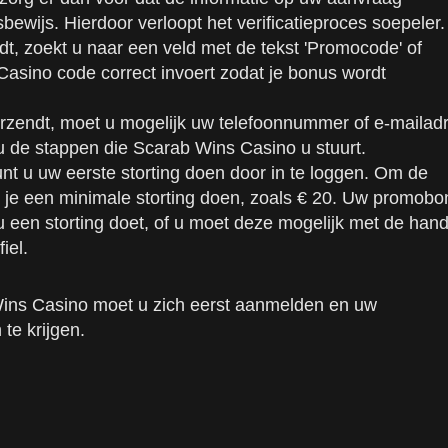
bewijs. Hierdoor verloopt het verificatieproces soepeler.
, zoekt u naar een veld met de tekst 'Promocode' of
Casino code correct invoert zodat je bonus wordt
r verzendt, moet u mogelijk uw telefoonnummer of e-mailad
u de stappen die Scarab Wins Casino u stuurt.
nt u uw eerste storting doen door in te loggen. Om de
 je een minimale storting doen, zoals € 20. Uw promobo
een storting doet, of u moet deze mogelijk met de han
iel.
Wins Casino moet u zich eerst aanmelden en uw
te krijgen.