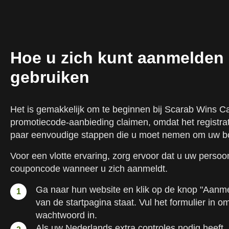
Hoe u zich kunt aanmelden
gebruiken
Het is gemakkelijk om te beginnen bij Scarab Wins C
promotiecode-aanbieding claimen, omdat het registrati
paar eenvoudige stappen die u moet nemen om uw bonu
Voor een vlotte ervaring, zorg ervoor dat u uw persoo
couponcode wanneer u zich aanmeldt.
Ga naar hun website en klik op de knop "Aanme
van de startpagina staat. Vul het formulier in
wachtwoord in.
Als uw Nederlands extra controles nodig heeft,