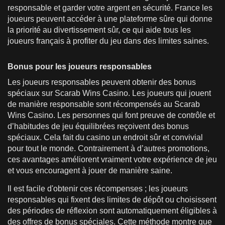
responsable et garder votre argent en sécurité. France les
joueurs peuvent accéder à une plateforme sûre qui donne
la priorité au divertissement sûr, ce qui aide tous les
joueurs français à profiter du jeu dans des limites saines.
Bonus pour les joueurs responsables
Les joueurs responsables peuvent obtenir des bonus
spéciaux sur Scarab Wins Casino. Les joueurs qui jouent
de manière responsable sont récompensés au Scarab
Wins Casino. Les personnes qui font preuve de contrôle et
d’habitudes de jeu équilibrées reçoivent des bonus
spéciaux. Cela fait du casino un endroit sûr et convivial
pour tout le monde. Contrairement à d’autres promotions,
ces avantages améliorent vraiment votre expérience de jeu
et vous encouragent à jouer de manière saine.
Il est facile d'obtenir ces récompenses ; les joueurs
responsables qui fixent des limites de dépôt ou choisissent
des périodes de réflexion sont automatiquement éligibles à
des offres de bonus spéciales. Cette méthode montre que