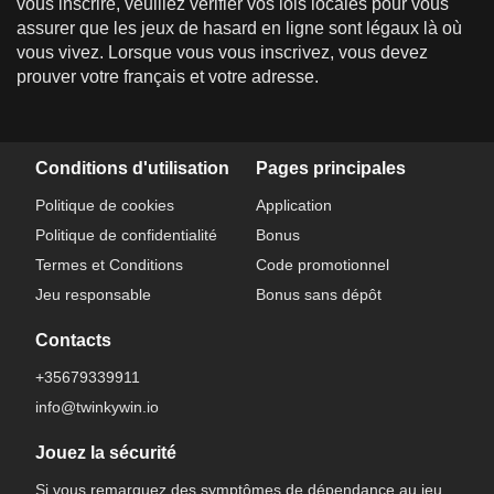
vous inscrire, veuillez vérifier vos lois locales pour vous
assurer que les jeux de hasard en ligne sont légaux là où
vous vivez. Lorsque vous vous inscrivez, vous devez
prouver votre français et votre adresse.
Conditions d'utilisation
Pages principales
Politique de cookies
Application
Politique de confidentialité
Bonus
Termes et Conditions
Code promotionnel
Jeu responsable
Bonus sans dépôt
Contacts
+35679339911
info@twinkywin.io
Jouez la sécurité
Si vous remarquez des symptômes de dépendance au jeu,