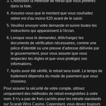
Choisissez la méthode de retrait que vous préférez
dans la liste.
Assurez-vous que le montant que vous souhaitez
retirer est d'au moins €20 avant de le saisir.
Veuillez envoyer votre demande et suivre toutes les
instructions qui apparaissent à l'écran.
Lorsque vous le demandez, téléchargez les
documents de vérification nécessaires, comme une
pièce d'identité ou une preuve d'adresse délivrée par
le gouvernement, pour vous assurer que vous
respectez les règles et que vous protégez vos
informations.
Après avoir été vérifié, le retrait sera traité. Le temps de
traitement dépendra du mode de paiement que vous
choisirez.
Pour assurer la sécurité de votre compte, utilisez
uniquement des méthodes de retrait enregistrées à votre
nom. Il n'y a pas de frais cachés pour les retraits standards
sur Scarab Wins Casino. Cependant, vous devez toujours