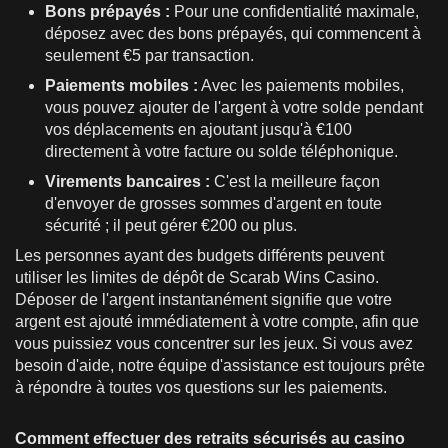
Bons prépayés :
Pour une confidentialité maximale,
déposez avec des bons prépayés, qui commencent à
seulement €5 par transaction.
Paiements mobiles :
Avec les paiements mobiles,
vous pouvez ajouter de l'argent à votre solde pendant
vos déplacements en ajoutant jusqu'à €100
directement à votre facture ou solde téléphonique.
Virements bancaires :
C'est la meilleure façon
d'envoyer de grosses sommes d'argent en toute
sécurité ; il peut gérer €200 ou plus.
Les personnes ayant des budgets différents peuvent
utiliser les limites de dépôt de Scarab Wins Casino.
Déposer de l'argent instantanément signifie que votre
argent est ajouté immédiatement à votre compte, afin que
vous puissiez vous concentrer sur les jeux. Si vous avez
besoin d'aide, notre équipe d'assistance est toujours prête
à répondre à toutes vos questions sur les paiements.
Comment effectuer des retraits sécurisés au casino