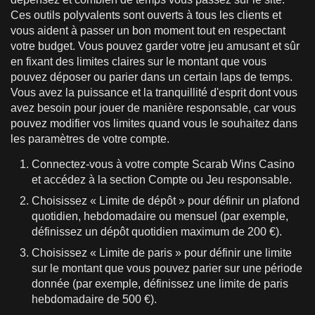
Ces outils polyvalents sont ouverts à tous les clients et
vous aident à passer un bon moment tout en respectant
votre budget. Vous pouvez garder votre jeu amusant et sûr
en fixant des limites claires sur le montant que vous
pouvez déposer ou parier dans un certain laps de temps.
Vous avez la puissance et la tranquillité d'esprit dont vous
avez besoin pour jouer de manière responsable, car vous
pouvez modifier vos limites quand vous le souhaitez dans
les paramètres de votre compte.
Connectez-vous à votre compte Scarab Wins Casino
et accédez à la section Compte ou Jeu responsable.
Choisissez « Limite de dépôt » pour définir un plafond
quotidien, hebdomadaire ou mensuel (par exemple,
définissez un dépôt quotidien maximum de 200 €).
Choisissez « Limite de paris » pour définir une limite
sur le montant que vous pouvez parier sur une période
donnée (par exemple, définissez une limite de paris
hebdomadaire de 500 €).