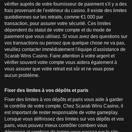
vérifier auprès de votre fournisseur de paiement s'il y a des
frais provenant de l'extérieur du casino. Il existe des limites
quotidiennes sur les retraits, comme €1 000 par
transaction, pour assurer votre sécurité. Ces limites
dépendent du statut de votre compte et du mode de
paiement que vous utilisez. Si vous avez des questions sur
vos transactions ou pensez que quelque chose ne va pas,
veuillez contacter immédiatement l'équipe d'assistance de
Scarab Wins Casino. Faire attention à votre argent et
vérifier souvent votre compte vous aidera également à
vous assurer que votre retrait est sûr et ne vous pose
aucun problème.
Fixer des limites à vos dépôts et paris
Fixer des limites à vos dépôts et paris vous aide à garder
le contrôle de votre compte. Chez Scarab Wins Casino, il
est important de rester responsable de votre gameplay.
Lorsque vous définissez des limites sur vos dépôts et vos
paris, vous pouvez mieux contrôler combien vous
dépensez et combien de temps vous passez sur le site.