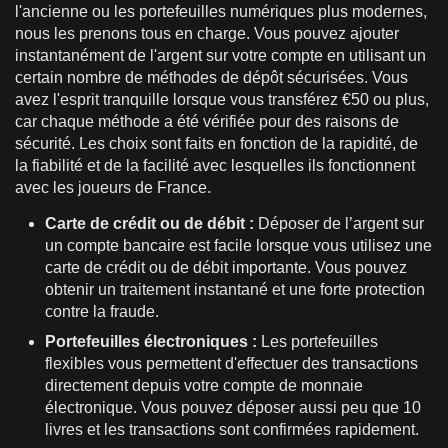
l'ancienne ou les portefeuilles numériques plus modernes,
nous les prenons tous en charge. Vous pouvez ajouter
instantanément de l'argent sur votre compte en utilisant un
certain nombre de méthodes de dépôt sécurisées. Vous
avez l'esprit tranquille lorsque vous transférez €50 ou plus,
car chaque méthode a été vérifiée pour des raisons de
sécurité. Les choix sont faits en fonction de la rapidité, de
la fiabilité et de la facilité avec lesquelles ils fonctionnent
avec les joueurs de France.
Carte de crédit ou de débit :
Déposer de l’argent sur
un compte bancaire est facile lorsque vous utilisez une
carte de crédit ou de débit importante. Vous pouvez
obtenir un traitement instantané et une forte protection
contre la fraude.
Portefeuilles électroniques :
Les portefeuilles
flexibles vous permettent d'effectuer des transactions
directement depuis votre compte de monnaie
électronique. Vous pouvez déposer aussi peu que 10
livres et les transactions sont confirmées rapidement.