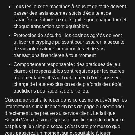
Tous les jeux de machines à sous et de table doivent
passer des tests externes stricts d'équité et de
caractère aléatoire, ce qui signifie que chaque tour et
chaque transaction sont équitables.
Protocoles de sécurité : les casinos agréés doivent
utiliser un cryptage puissant pour assurer la sécurité
de vos informations personnelles et de vos
transactions financières à tout moment.
Comportement responsable : des pratiques de jeu
claires et responsables sont requises par les cadres
réglementaires. Il s’agit notamment d’une prise en
charge de l’auto-exclusion et de plafonds de dépôt
quotidiens pour aider à gérer le jeu.
Quiconque souhaite jouer dans ce casino peut vérifier les
informations sur la licence en bas de page ou demander
directement une preuve au service client. Le fait que
Scarab Wins Casino dispose d'une licence de confiance
est plus qu'un simple sceau ; c'est votre promesse que
vous passerez un moment sûr et équitable à jouer.