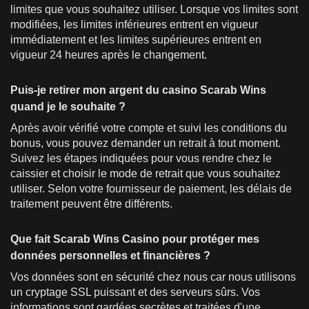
limites que vous souhaitez utiliser. Lorsque vos limites sont
modifiées, les limites inférieures entrent en vigueur
immédiatement et les limites supérieures entrent en
vigueur 24 heures après le changement.
Puis-je retirer mon argent du casino Scarab Wins
quand je le souhaite ?
Après avoir vérifié votre compte et suivi les conditions du
bonus, vous pouvez demander un retrait à tout moment.
Suivez les étapes indiquées pour vous rendre chez le
caissier et choisir le mode de retrait que vous souhaitez
utiliser. Selon votre fournisseur de paiement, les délais de
traitement peuvent être différents.
Que fait Scarab Wins Casino pour protéger mes
données personnelles et financières ?
Vos données sont en sécurité chez nous car nous utilisons
un cryptage SSL puissant et des serveurs sûrs. Vos
informations sont gardées secrètes et traitées d'une