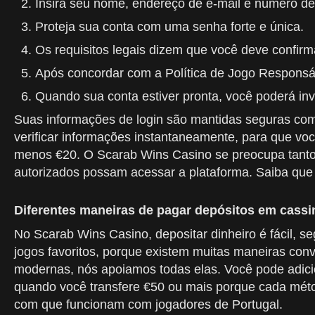
Insira seu nome, endereço de e-mail e número de 
Proteja sua conta com uma senha forte e única.
Os requisitos legais dizem que você deve confirm
Após concordar com a Política de Jogo Responsáv
Quando sua conta estiver pronta, você poderá inve
Suas informações de login são mantidas seguras com 
verificar informações instantaneamente, para que voc
menos €20. O Scarab Wins Casino se preocupa tanto 
autorizados possam acessar a plataforma. Saiba que 
Diferentes maneiras de pagar depósitos em cassi
No Scarab Wins Casino, depositar dinheiro é fácil, 
jogos favoritos, porque existem muitas maneiras conv
modernas, nós apoiamos todas elas. Você pode adicio
quando você transfere €50 ou mais porque cada método
com que funcionam com jogadores de Portugal.