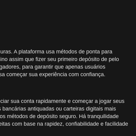
guras. A plataforma usa métodos de ponta para
no assim que fizer seu primeiro depósito de pelo
adores, para garantir que apenas usuários
ssa começar sua experiência com confiança.
nciar sua conta rapidamente e começar a jogar seus
bancárias antiquadas ou carteiras digitais mais
os métodos de depósito seguro. Há tranquilidade
tas com base na rapidez, confiabilidade e facilidade