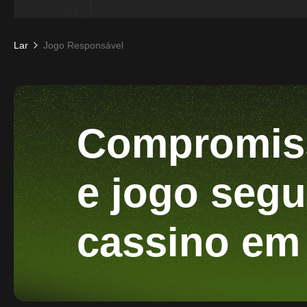
Lar
Jogo Responsável
Compromiss
e jogo seg
cassino em