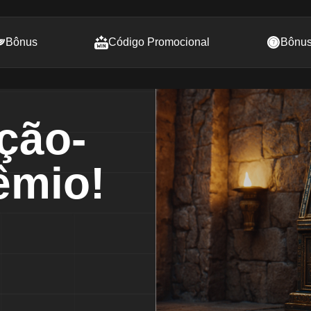
Bônus
Código Promocional
Bônus
ção-
êmio!