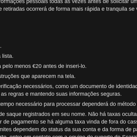
ormações pessoais todas as vezes antes de solicitar u
e retiradas ocorrerá de forma mais rápida e tranquila se
.
lista.
a pelo menos €20 antes de inseri-lo.
instruções que aparecem na tela.
erificação necessários, como um documento de identida
o as regras e mantendo suas informações seguras.
O tempo necessário para processar dependerá do método
de saque registrados em seu nome. Não há taxas ocult
r de pagamento se há alguma taxa vinda de fora do cass
limites dependem do status da sua conta e da forma de 