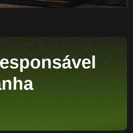
esponsável
anha