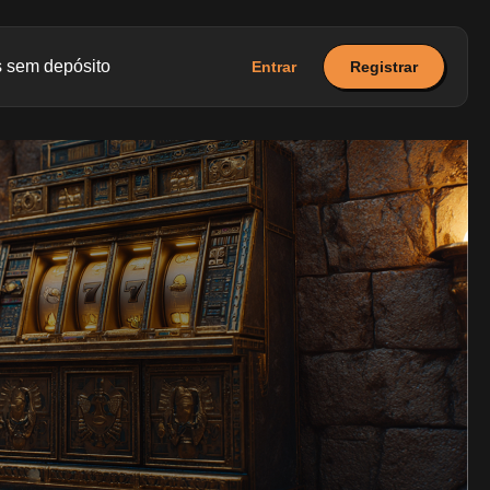
 sem depósito
Entrar
Registrar