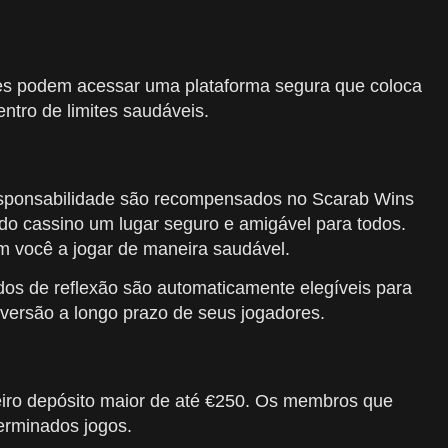
ores podem acessar uma plataforma segura que coloca
ntro de limites saudáveis.
esponsabilidade são recompensados no Scarab Wins
do cassino um lugar seguro e amigável para todos.
m você a jogar de maneira saudável.
dos de reflexão são automaticamente elegíveis para
versão a longo prazo de seus jogadores.
eiro depósito maior de até €250. Os membros que
erminados jogos.